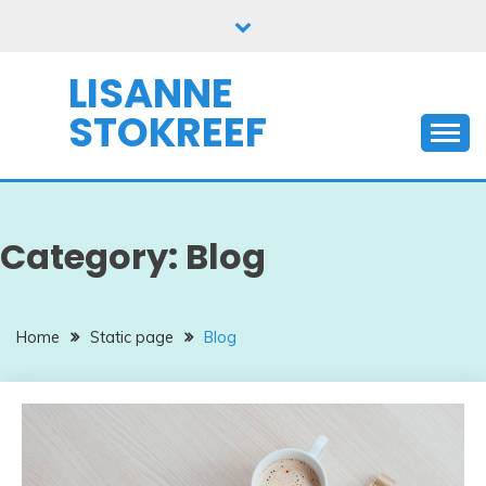
Skip
to
content
LISANNE
STOKREEF
Category:
Blog
Home
Static page
Blog